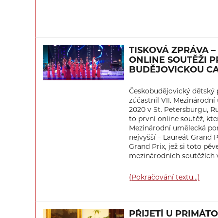
TISKOVÁ ZPRÁVA –
ONLINE SOUTĚŽI 
BUDĚJOVICKOU C
Českobudějovický dětský 
zúčastnil VII. Mezinárodn
2020 v St. Petersburgu, Ru
to první online soutěž, kt
Mezinárodní umělecká por
nejvyšší – Laureát Grand Pr
Grand Prix, jež si toto pěv
mezinárodních soutěžích v
(Pokračování textu…)
PŘIJETÍ U PRIMÁT