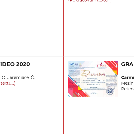
(Pokračování textu…)
IDEO 2020
GRA
 O. Jeremiáše, Č.
Carmí
 textu…)
Mezin
Peter