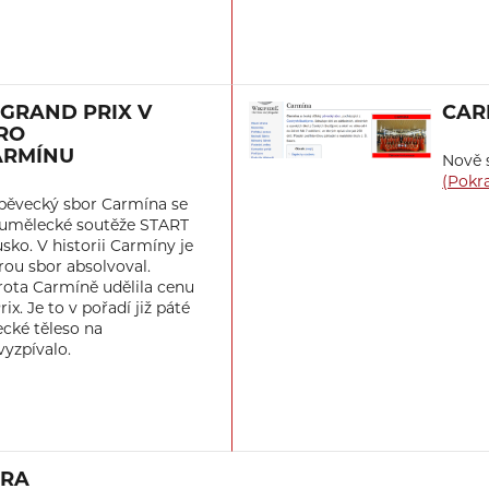
 GRAND PRIX V
CAR
PRO
ARMÍNU
Nově s
(Pokr
pěvecký sbor Carmína se
í umělecké soutěže START
sko. V historii Carmíny je
erou sbor absolvoval.
ota Carmíně udělila cenu
ix. Je to v pořadí již páté
ecké těleso na
yzpívalo.
ORA