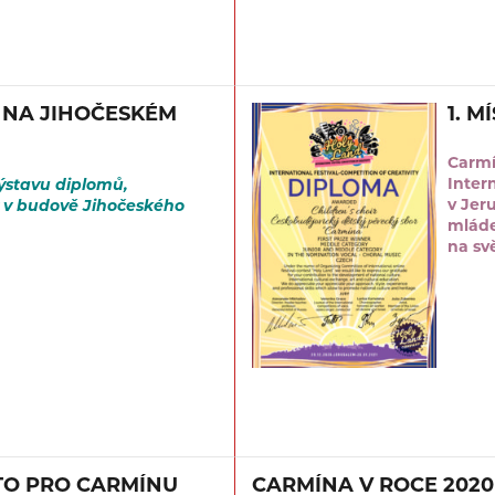
 NA JIHOČESKÉM
1. M
Carmí
Intern
ýstavu diplomů,
v Jer
y v budově Jihočeského
mláde
na sv
STO PRO CARMÍNU
CARMÍNA V ROCE 2020