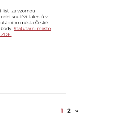
 list za vzornou
rodní soutěži talentů v
tutárního města České
vobody.
Statutární město
k ZDE.
1
2
»