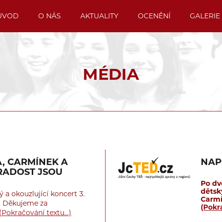
ÚVOD
O NÁS
AKTUALITY
OCENĚNÍ
GALERIE
MÉDIA
, CARMÍNEK A
NAP
 RADOST JSOU
Po dv
dětsk
 a okouzlující koncert 3.
Carmí
h. Děkujeme za
(Pokr
(Pokračování textu…)