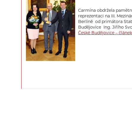
Carmína obdržela pamětní
reprezentaci na III. Meziná
Berlíně od primátora Sta
Budějovice Ing. Jiřího S
České Budějovice – článe