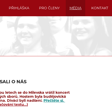
PŘIHLÁŠKA
PRO ČLENY
MÉDIA
KONTAKT
SALI O NÁS
ou letech se do Milevska vrátil koncert
ých sborů. Hostem byla budějovická
na. Diváci byli nadšení.
Přečtěte si.
ačování textu…)