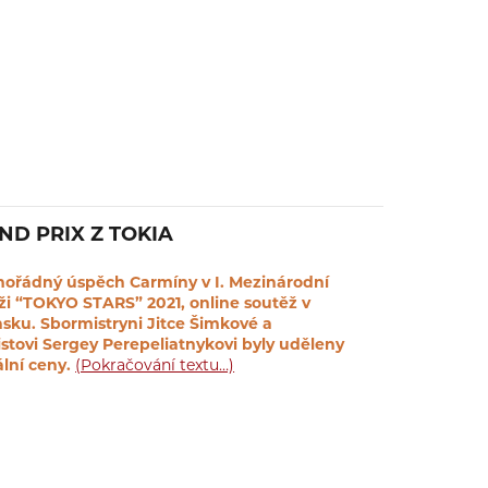
ND PRIX Z TOKIA
ořádný úspěch Carmíny v I. Mezinárodní
ži “TOKYO STARS” 2021, online soutěž v
sku. Sbormistryni Jitce Šimkové a
ristovi Sergey Perepeliatnykovi byly uděleny
ální ceny.
(Pokračování textu…)