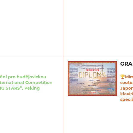
GRA
ění pro budějovickou
Mim
nternational Competition
soutě
ING STARS”, Peking
Japon
klaví
speci