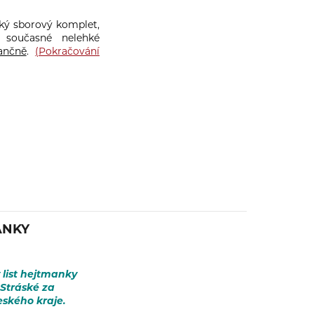
ký sborový komplet,
 současné nelehké
ančně
.
(Pokračování
ANKY
list hejtmanky
 Stráské za
eského kraje.