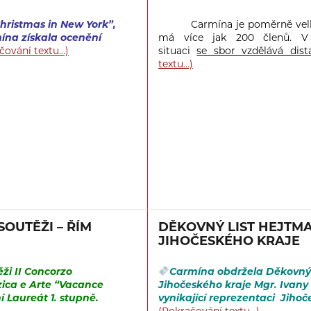
hristmas in New York”,
Carmína je poměrně vel
mína získala ocenění
má více jak 200 členů.
V
čování textu…)
situaci
se sbor vzdělává dist
textu…)
SOUTĚŽI – ŘÍM
DĚKOVNÝ LIST HEJTM
JIHOČESKÉHO KRAJE
ži II Concorzo
Carmína obdržela Děkovný 
zica e Arte “Vacance
Jihočeského kraje Mgr. Ivany
 Laureát 1. stupně.
vynikající reprezentaci Jihoč